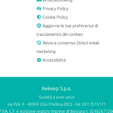
Whistleblowing
Privacy Policy
Cookie Policy
Aggiorna le tue preferenze di
tracciamento dei cookies
Revoca consenso Direct email
marketing
Accessibilità
Rekeep S.p.a.
Società a socio unico
via Poli, 4 - 40069 Zola Predosa (BO) - tel. 051.3515111
P.IVA, C.F. e Iscrizione registro Imprese di Bologna n. 0240267120