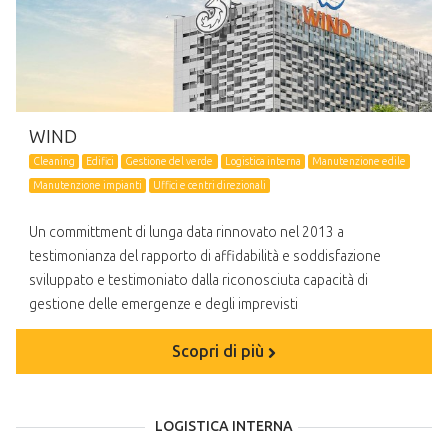
WIND
Cleaning
Edifici
Gestione del verde
Logistica interna
Manutenzione edile
Manutenzione impianti
Uffici e centri direzionali
Un committment di lunga data rinnovato nel 2013 a
testimonianza del rapporto di affidabilità e soddisfazione
sviluppato e testimoniato dalla riconosciuta capacità di
gestione delle emergenze e degli imprevisti
Scopri di più
LOGISTICA INTERNA