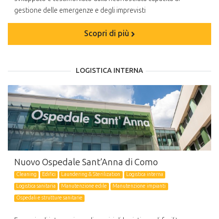
gestione delle emergenze e degli imprevisti
Scopri di più
LOGISTICA INTERNA
Nuovo Ospedale Sant’Anna di Como
Cleaning
Edifici
Laundering & Sterilization
Logistica interna
Logistica sanitaria
Manutenzione edile
Manutenzione impianti
Ospedali e strutture sanitarie