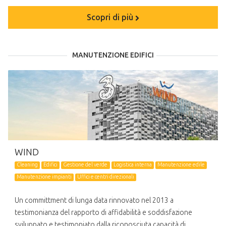
Scopri di più
MANUTENZIONE EDIFICI
WIND
Cleaning
Edifici
Gestione del verde
Logistica interna
Manutenzione edile
Manutenzione impianti
Uffici e centri direzionali
Un committment di lunga data rinnovato nel 2013 a
testimonianza del rapporto di affidabilità e soddisfazione
sviluppato e testimoniato dalla riconosciuta capacità di