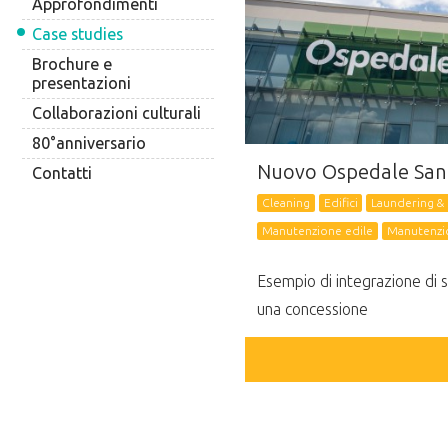
Approfondimenti
Case studies
Brochure e
presentazioni
Collaborazioni culturali
80°anniversario
Nuovo Ospedale San
Contatti
Cleaning
Edifici
Laundering & S
Manutenzione edile
Manutenzio
Esempio di integrazione di ser
una concessione