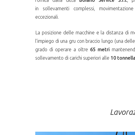
fornita dalla ditta
Boiano Service S.r.l.
, p
in sollevamenti complessi, movimentazione 
eccezionali.
La posizione delle macchine e la distanza di 
l’impiego di una gru con braccio lungo (una delle p
grado di operare a oltre
65 metri
mantenendo 
sollevamento di carichi superiori alle
10 tonnell
Lavora