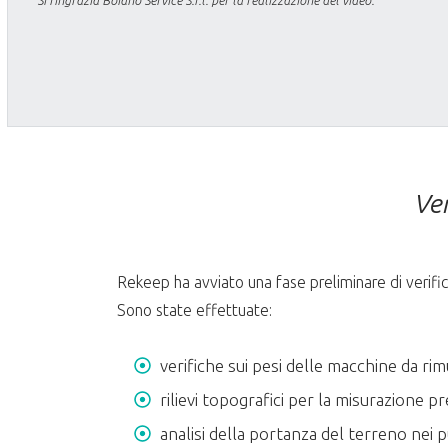
Si ringrazia Boiano Service S.r.l. per la realizzazione del video.
Ve
Rekeep ha avviato una fase preliminare di verific
Sono state effettuate:
verifiche sui pesi delle macchine da rim
rilievi topografici per la misurazione pr
analisi della portanza del terreno nei p