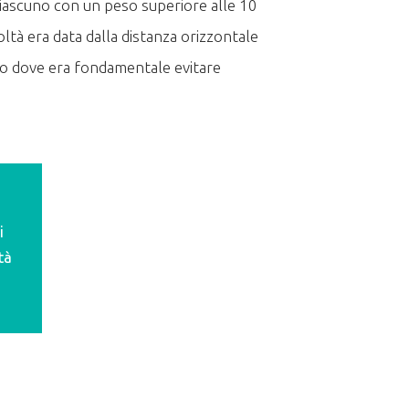
i, ciascuno con un peso superiore alle 10
oltà era data dalla distanza orizzontale
vo dove era fondamentale evitare
i
tà