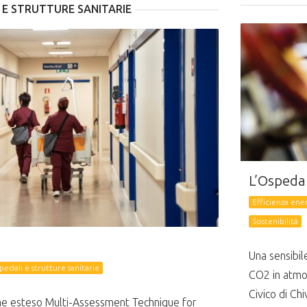
 E STRUTTURE SANITARIE
L’Ospedal
Efficienza ene
Sostenibilità
Una sensibil
pedali e strutture sanitarie
CO2 in atmos
Civico di Ch
e esteso Multi-Assessment Technique for