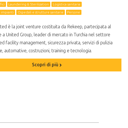
fici
Laundering & Sterilization
Logistica sanitaria
impianti
Ospedali e strutture sanitarie
Persone
ed è la joint venture costituita da Rekeep, partecipata al
 a United Group, leader di mercato in Turchia nel settore
ed facility management, sicurezza privata, servizi di pulizia
e, automative, costruzioni, training e tecnologia.
Scopri di più