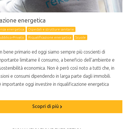
cazione energetica
ienza energetica
Ospedali e strutture sanitarie
ubblico-Privato
Riqualificazione energetica
Scuole
un bene primario ed oggi siamo sempre più coscienti di
mportante limitarne il consumo, a beneficio dell’ambiente e
sostenibilità economica. Non è però così noto a tutti che, in
sioni e consumi dipendendo in larga parte dagli immobili.
 importante oggi investire in riqualificazione energetica
Scopri di più