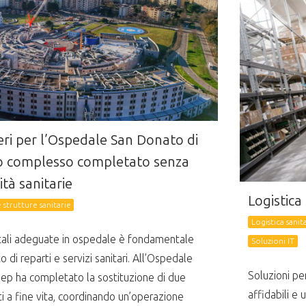
eri per l’Ospedale San Donato di
to complesso completato senza
ità sanitarie
Logistica
 strutture sanitarie
Logistica sanit
ntali adeguate in ospedale è fondamentale
Soluzioni IT
 di reparti e servizi sanitari. All’Ospedale
Soluzioni pe
ep ha completato la sostituzione di due
affidabili e
nti a fine vita, coordinando un’operazione