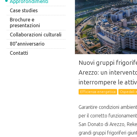
Approfondimenti
Case studies
Brochure e
presentazioni
Collaborazioni culturali
80°anniversario
Contatti
Nuovi gruppi frigorif
Arezzo: un interven
interrompere le attiv
Efficienza energetica
Ospedali e
Garantire condizioni ambie
per il corretto funzionamento
San Donato di Arezzo, Reke
grandi gruppi frigoriferi giu