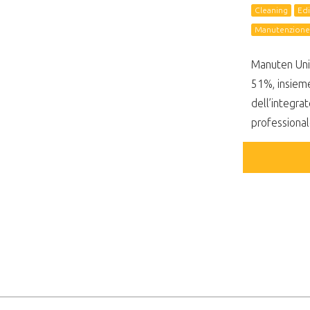
Cleaning
Edi
Manutenzione 
Manuten Unit
51%, insieme
dell’integrat
professional