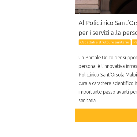
Al Policlinico Sant’O
per i servizi alla per
Ospedali e strutture sanitarie
P
Un Portale Unico per support
persona: è l’innovativa infra
Policlinico Sant'Orsola Malpi
cura a carattere scientifico
importante passo avanti per r
sanitaria.