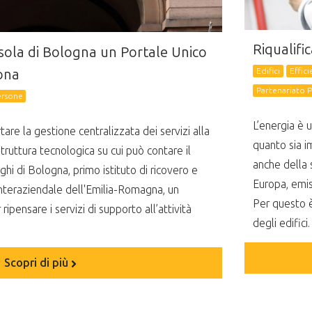
Riqualifi
rsola di Bologna un Portale Unico
sona
Edifici
Effic
Partenariato P
ersone
L’energia è 
are la gestione centralizzata dei servizi alla
quanto sia i
struttura tecnologica su cui può contare il
anche della 
ghi di Bologna, primo istituto di ricovero e
Europa, emis
 interaziendale dell'Emilia-Romagna, un
Per questo è
ipensare i servizi di supporto all’attività
degli edifici.
Scopri di più