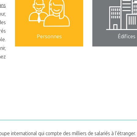
ans
ur,
des
rés
Personnes
Édifices
le.
ir,
hez
upe international qui compte des milliers de salariés à l’étranger.