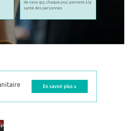
engagés dans 
de ceux qui, chaque jour, pensent à la
installations
santé des personnes
nous avons e
anitaire
En savoir plus