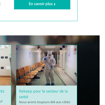
c
En savoir plus
nts
Rekeep pour le secteur de la
Maintenanc
Gros plan sur 
santé
ur
techniciens,
Nous avons toujours été aux côtés