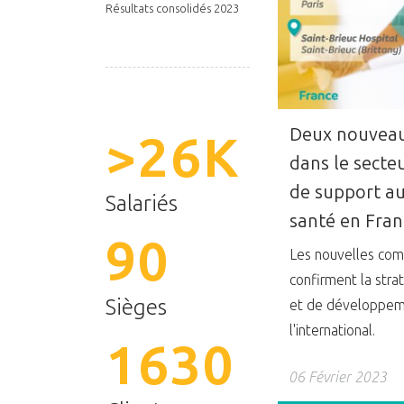
Résultats consolidés 2023
Deux nouveau
>26K
dans le secteu
de support au
Salariés
santé en Fran
90
Les nouvelles co
confirment la stra
Sièges
et de développem
l'international.
1630
06 Février 2023