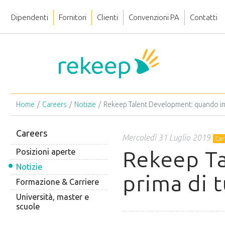
Dipendenti
Fornitori
Clienti
Convenzioni PA
Contatti
Home
Careers
Notizie
Rekeep Talent Development: quando imp
Careers
Mercoledì 31 Luglio 2019
Car
Rekeep Ta
Posizioni aperte
Notizie
prima di 
Formazione & Carriere
Università, master e
scuole