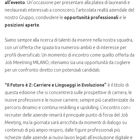
all’evento
. Un’occasione per presentare alla platea di laureandi e
neolaureati interessati a conoscerci, l’articolata realtà aziendale del
nostro Gruppo, condividere le
opportunità professionali
e le
posizioni aperte
.
Siamo sempre alla ricerca di talenti da inserire nella nostra squadra,
con un’offerta che spazia tra numerosi ambiti e di interesse per
profili diversificati. Un momento di incontro come quello offerta da
Job Meetning MILANO, riteniamo sia una opportunità da cogliere
per un confronto diretto con potenziali candidati.
“Il Futuro è Z: Carriere e Linguaggi in Evoluzione”
è il titolo di
questa edizione che si concentrerà sulle prospettive di carriera, le
nuove professioni e le nuove carriere, sempre più caratterizzate da
percorsi dinamici e continui reskilling e upskilling. L’incontro con i
recruiter delle aziende rimarrà il principale punto di forza del Job
Meeting, ma la giornata sarà arricchita da momenti di dialogo su
contenuti di più ampio respiro, dalle figure professionali più
richieste dalle aziende ai nuovi lavori legati all’evoluzione digitale e