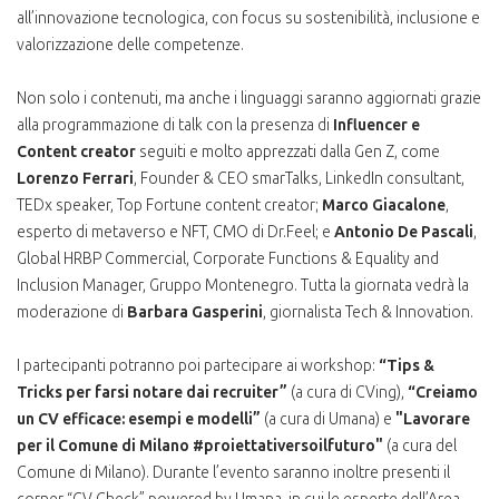
all’innovazione tecnologica, con focus su sostenibilità, inclusione e
valorizzazione delle competenze.
Non solo i contenuti, ma anche i linguaggi saranno aggiornati grazie
alla programmazione di talk con la presenza di
Influencer e
Content creator
seguiti e molto apprezzati dalla Gen Z, come
Lorenzo Ferrari
, Founder & CEO smarTalks, LinkedIn consultant,
TEDx speaker, Top Fortune content creator;
Marco Giacalone
,
esperto di metaverso e NFT, CMO di Dr.Feel; e
Antonio De Pascali
,
Global HRBP Commercial, Corporate Functions & Equality and
Inclusion Manager, Gruppo Montenegro. Tutta la giornata vedrà la
moderazione di
Barbara Gasperini
, giornalista Tech & Innovation.
I partecipanti potranno poi partecipare ai workshop:
“Tips &
Tricks per farsi notare dai recruiter”
(a cura di CVing),
“Creiamo
un CV efficace: esempi e modelli”
(a cura di Umana) e
"Lavorare
per il Comune di Milano #proiettativersoilfuturo"
(a cura del
Comune di Milano). Durante l’evento saranno inoltre presenti il