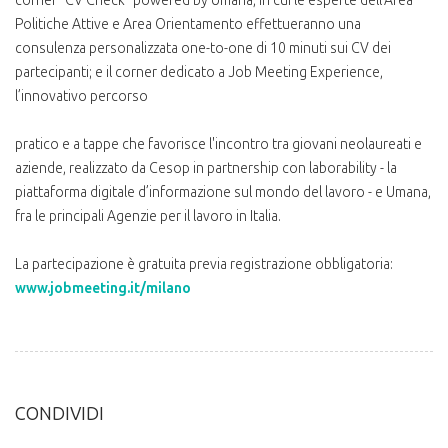
corner “CV Check” powered by Umana, in cui le esperte dell’Area
Politiche Attive e Area Orientamento effettueranno una
consulenza personalizzata one-to-one di 10 minuti sui CV dei
partecipanti; e il corner dedicato a Job Meeting Experience,
l’innovativo percorso
pratico e a tappe che favorisce l'incontro tra giovani neolaureati e
aziende, realizzato da Cesop in partnership con laborability - la
piattaforma digitale d’informazione sul mondo del lavoro - e Umana,
fra le principali Agenzie per il lavoro in Italia.
La partecipazione è gratuita previa registrazione obbligatoria:
www.jobmeeting.it/milano
CONDIVIDI