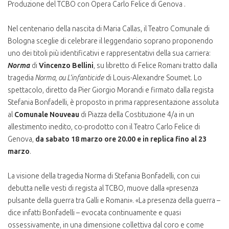
Produzione del TCBO con Opera Carlo Felice di Genova .
Nel centenario della nascita di Maria Callas, il Teatro Comunale di
Bologna sceglie di celebrare il leggendario soprano proponendo
uno dei titoli più identificativi e rappresentativi della sua carriera:
Norma
di
Vincenzo Bellini
, su libretto di Felice Romani tratto dalla
tragedia
Norma, ou L’infanticide
di Louis-Alexandre Soumet. Lo
spettacolo, diretto da Pier Giorgio Morandi e firmato dalla regista
Stefania Bonfadelli, è proposto in prima rappresentazione assoluta
al
Comunale Nouveau
di Piazza della Costituzione 4/a in un
allestimento inedito, co-prodotto con il Teatro Carlo Felice di
Genova,
da sabato 18 marzo ore 20.00 e in replica fino al 23
marzo
.
La visione della tragedia Norma di Stefania Bonfadelli, con cui
debutta nelle vesti di regista al TCBO, muove dalla «presenza
pulsante della guerra tra Galli e Romani». «La presenza della guerra –
dice infatti Bonfadelli – evocata continuamente e quasi
ossessivamente, in una dimensione collettiva dal coro e come