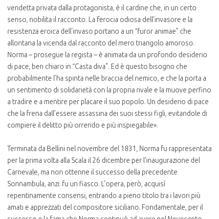
vendetta privata dalla protagonista, è il cardine che, in un certo
senso, nobilita il racconto. La ferocia odiosa dell’invasore e la
resistenza eroica dell’invaso portano a un “furor animae” che
allontana la vicenda dal racconto del mero triangolo amoroso.
Norma – prosegue la regista – è animata da un profondo desiderio
di pace, ben chiaro in “Casta diva”. Ed è questo bisogno che
probabilmente l’ha spinta nelle braccia del nemico, e che la porta a
un sentimento di solidarietà con la propria rivale e la muove perfino
a tradire e a mentire per placare il suo popolo. Un desiderio di pace
che la frena dall’essere assassina dei suoi stessi figli, evitandole di
compiere il delitto più orrendo e più inspiegabile».
Terminata da Bellini nel novembre del 1831, Norma fu rappresentata
per la prima volta alla Scala il 26 dicembre per l'inaugurazione del
Carnevale, ma non ottenne il successo della precedente
Sonnambula, anzi: fu un fiasco. L’opera, però, acquisì
repentinamente consensi, entrando a pieno titolo tra i lavori più
amati e apprezzati del compositore siciliano. Fondamentale, per il