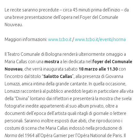
Le recite saranno precedute – circa 45 minuti prima dell’inizio – da
una breve presentazione dell’opera nel Foyer del Comunale
Nouveau.
Maggiori informazioni:
www.tcbo.it
/
www.tcbo.it/eventi/norma
Il Teatro Comunale di Bologna renderà ulteriormente omaggio a
Maria Callas con una
mostra
a lei dedicata nel
foyer del Comunale
Nouveau
, che verrà inaugurata sabato
18 marzo alle 11.30
con
l’incontro dal titolo “
Salotto Callas
”, alla presenza di Giovanna
Lomazzi, amica intima della grande cantante. In quella occasione,
Lomazzi racconterà al pubblico aneddoti legati in particolare alla vita
della “Divina” lontano dai riflettori e presenterà la mostra che svela
fotografie inedite appartenenti al suo album privato, oltre a
documenti dell’epoca dell’artista quali ritagli di giornale o lettere
personali. Saranno inoltre esposti due abiti, che riproducono i
costumi di scena che Maria Callas indossò nella produzione di
Norma
del 1964 all’Opéra Garnier per l’Opéra National de Paris. Il