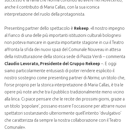
successo e la fama che Norma continuò ad avere nel Novecento,
anche il contributo di Maria Callas, con la sua iconica
interpretazione del ruolo della protagonista.
Presenting partner dello spettacolo è
Rekeep
. «Il nostro impegno
al fianco di una delle più importanti istituzioni culturali bolognesi
non poteva mancare in questa importante stagione in cui il Teatro
affronta la sfida dei nuovi spazi del Comunale Nouveau in attesa
della ristrutturazione della storica sede di Piazza Verdi – commenta
Claudio Levorato, Presidente del Gruppo Rekeep
–. E oggi
siamo particolarmente entusiasti di poter rendere esplicito il
nostro sostegno come presenting partner di
Norma
, un titolo che,
forse proprio per la storica interpretazione di Maria Callas, è tra le
opere più note anche tra il pubblico tradizionalmente meno vicino
alla lirica. Ci piace pensare che le recite dei prossimi giorni, grazie a
un titolo ‘popolare’, possano essere l’occasione per attrarre nuovi
spettatori sostanziando ulteriormente quell’intento ‘divulgativo’
che caratterizza da sempre la nostra collaborazione con il Teatro
Comunale».