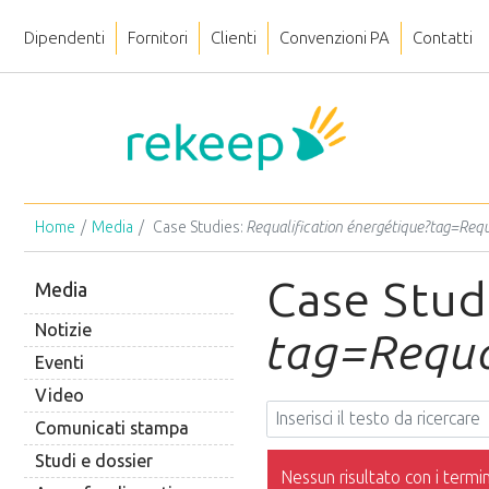
Dipendenti
Fornitori
Clienti
Convenzioni PA
Contatti
Home
Media
Case Studies:
Requalification énergétique?tag=Requ
Case Stud
Media
Notizie
tag=Requa
Eventi
Video
Comunicati stampa
Studi e dossier
Nessun risultato con i termini