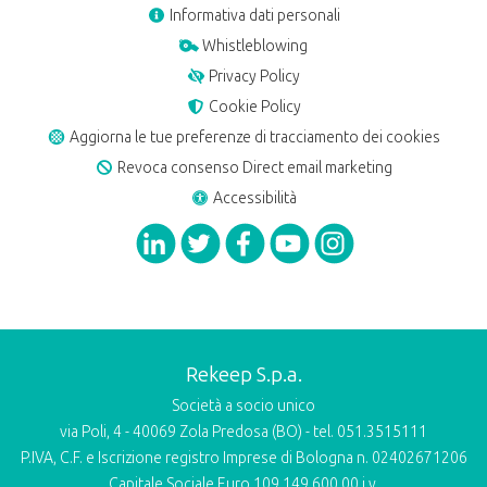
Informativa dati personali
Whistleblowing
Privacy Policy
Cookie Policy
Aggiorna le tue preferenze di tracciamento dei cookies
Revoca consenso Direct email marketing
Accessibilità
Rekeep S.p.a.
Società a socio unico
via Poli, 4 - 40069 Zola Predosa (BO) - tel. 051.3515111
P.IVA, C.F. e Iscrizione registro Imprese di Bologna n. 02402671206
Capitale Sociale Euro 109.149.600,00 i.v.