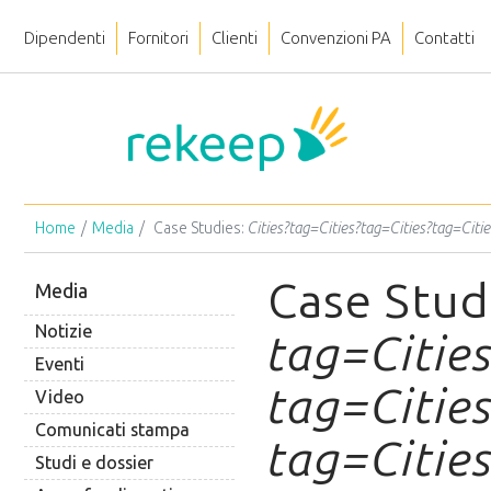
Dipendenti
Fornitori
Clienti
Convenzioni PA
Contatti
Home
Media
Case Studies:
Cities?tag=Cities?tag=Cities?tag=Citi
Case Stud
Media
Notizie
tag=Cities
Eventi
tag=Cities
Video
Comunicati stampa
tag=Cities
Studi e dossier