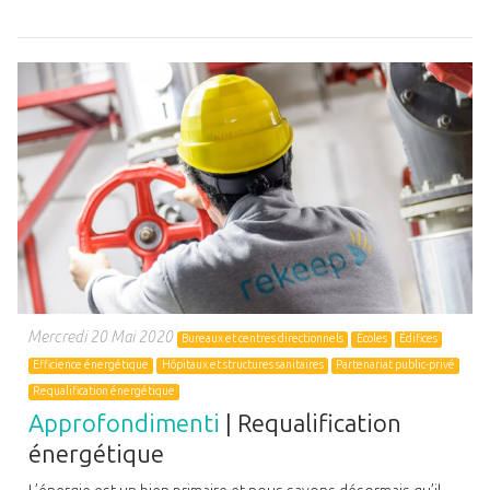
Mercredi 20 Mai 2020
Bureaux et centres directionnels
Écoles
Édifices
Efficience énergétique
Hôpitaux et structures sanitaires
Partenariat public-privé
Requalification énergétique
Approfondimenti
| Requalification
énergétique